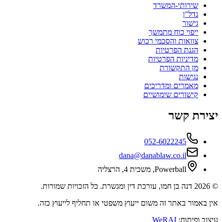
שירותי-המשרד
נדל"ן
גישור
ייפוי כוח מתמשך
צוואות והסכמי רכוש
הגנת הפרטיות
מדיניות הפרטיות
מן התקשורת
נגישות
מאמרים ומדריכים
קישורים שימושיים
יצירת קשר
052-6022245
dana@danablaw.co.il
Powerball, משכית 4, הרצליה
©
2026
דנה בן חמו, עורכת דין ומגשרת. כל הזכויות שמורות.
אין באמור באתר זה משום ייעוץ משפטי או תחליף לייעוץ כזה.
עיצוב ופיתוח:
WeRAI