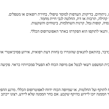
 ניתוחים, בדיקות; העדפות למוסד טיפולי, בחירת רופאים או מטפלים.
יי קהילה, תרבות או דת, החלטה לגבי חיית מחמד.
פנסיה, קופות גמל, קרנות השתלמות, ביטוחים והשקעות.
, ותנאי לתוקפו הוא הפקדתו באתר האפוטרופוס הכללי.
 בדבר, בהתאם לתנאים שהוגדרו בו (חוות דעת רפואית, אירוע פסיכיאטרי או
בית המשפט רשאי לבטל אם מיופה הכוח לא הפעיל סמכויותיו כראוי. פקיעה 
כוח לתוקף ועל החלטות, או שמיופה הכוח ידווח לאפוטרופוס הכללי. מרגע הה
ר הממנה יזכו ליידוע בהיקף שקבע. אם בחר הממנה שלא ליידע, רצונו ייכתב 