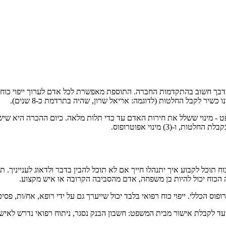
טרופסות מהווה נדבך חשוב בהתקדמות החברה. התוספת מאפשרת לכל אדם לערוך ייפו
יר לקבל החלטות (לדוגמה: אריאל שרון, שהיה בתרדמת כ-8 שנים).
שפט - מינוי ששלל את חירות האדם עד כדי תלות מלאה. כיום ההכרה היא שיש
ח תוכל לקבוע איך יתנהלו חייך אם לא תוכל להבין בדבר ולדאוג לענייניך. 
פה הכוח יכול להיות בן משפחה, אדם מהסביבה הקרובה או איש מקצוע.
ס הכללי. ייפוי כוח רפואי בלבד יכול שייערך גם על ידי רופא, אח/ות, פסיכו
 לקבלת אישור מבית המשפט: חשבון הבנק נסגר, ניתוח רפואי נדרש לאישור ב