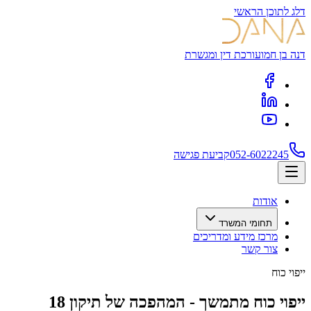
דלג לתוכן הראשי
דנה בן חמו
עורכת דין ומגשרת
052-6022245
קביעת פגישה
אודות
תחומי המשרד
מרכז מידע ומדריכים
צור קשר
ייפוי כוח
ייפוי כוח מתמשך - המהפכה של תיקון 18