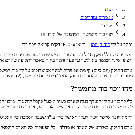
דף הבית
מאמרים ומדריכים
ייפוי כוח
ייפוי כוח מתמשך - המהפכה של תיקון 18
נכתב על ידי
דנה בן חמו
·
1 במאי 2024
·
9
דקות קריאה
·
ייפוי כוח
המהפכה שחולל תיקון 18 לחוק הכשרות המשפטית והאפו
ורצונו. שינוי המגמה בא לגשר על פער וחסר בחוק באשר לתקופה שאדם אינו כש
טרם התיקון (וגם כיום) קיימת אפשרות למינוי אפוטרופוס על ידי בית המ
מתוך כבוד ובחירה. ההסדרים בחוק הם: (1) ייפוי כוח מתמשך, (2) תמיכה בקבלת החלטות, ו-(3) מינוי אפוטרופוס.
מהו ייפוי כוח מתמשך?
כלי לתכנון עתידי הנערך בעת שאדם כשיר ומסוגל לקבל החלטות. בייפוי הכו
להם סמכויות בהיבטים שונים - רפואי, אישי או רכושי, או בכולם יחד. מיו
קיימת חובה שייפוי הכוח ייערך ויאושר בידי עו"ד שעבר הסמכה של האפוטרופו
טרם התיקון, באירוע של תאונה או מחלה - כל הפעולות של האדם הוקפאו עד