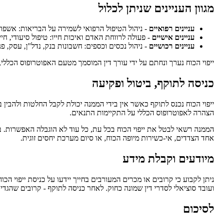
מגוון העניינים שניתן לכלול
עניינים רפואיים
- ניהול הטיפול הרפואי לשמירה על הבריאות: אשפוז,
עניינים אישיים
- פעולה לרווחת האדם ואיכות חייו: טיפול סיעודי, ח
עניינים רכושיים
- ניהול נכסים וכספים: חשבונות בנק, נדל"ן, עסק, 
ייפוי הכוח נערך ונחתם על ידי עורך דין המוסמך מטעם האפוטרופוס הכללי
כניסה לתוקף, ביטול ופקיעה
ייפוי הכוח נכנס לתוקף כאשר אין בידי הממנה יכולת לקבל החלטות ולהבין
הצהרה לאפוטרופוס הכללי על התקיימות התנאים.
הממנה רשאי לבטל את ייפוי הכוח בכל עת, כל עוד לא הוגבלה האפשרות. 
אחד הצדדים, אי-כשירות מיופה הכוח, או סיום מערכת יחסים זוגית.
מיודעים וקבלת מידע
ניתן לקבוע כי קרובים או מכרים המעורבים בחייך יידעו על כניסת ייפוי ה
ועובד סוציאלי לסדרי דין שמונה כחוק. לאחר כניסה לתוקף - קרובים שהגדי
לסיכום