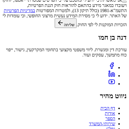
אני מאשר/ת כי ידוע לי ומוסכם עלי כי הפרטים שמסרתי ייאספו, יוחזקו
ויעובדו במאגר מידע בהתאם להוראות חוק הגנת הפרטיות,
התשמ"א-1981 (כולל תיקון 13), ולמטרות המפורטות
במדיניות הפרטיות
של האתר. ידוע לי כי מסירת המידע נעשית מרצוני החופשי, וכי עומדות לי
הזכויות המוקנות לי לפי החוק.
שליחה
דנה בן חמו
עורכת דין ומגשרת. ליווי משפטי מקצועי בתחומי המקרקעין, גישור, ייפוי
כוח מתמשך, עסקים ועוד.
ניווט מהיר
דף הבית
אודות
הספר
שירותי-המשרד
נדל"ן