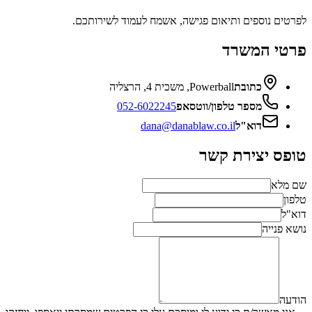
לפרטים נוספים ותיאום פגישה, אשמח לעמוד לשירותכם.
פרטי המשרד
כתובת
Powerball, משכית 4, הרצליה
מספר טלפון/ווטסאפ
052-6022245
דוא"ל
dana@danablaw.co.il
טופס יצירת קשר
שם מלא
טלפון
דוא"ל
נושא פנייה
הודעה