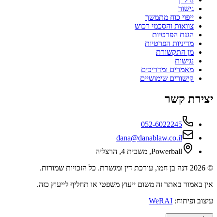
גישור
ייפוי כוח מתמשך
צוואות והסכמי רכוש
הגנת הפרטיות
מדיניות הפרטיות
מן התקשורת
נגישות
מאמרים ומדריכים
קישורים שימושיים
יצירת קשר
052-6022245
dana@danablaw.co.il
Powerball, משכית 4, הרצליה
©
2026
דנה בן חמו, עורכת דין ומגשרת. כל הזכויות שמורות.
אין באמור באתר זה משום ייעוץ משפטי או תחליף לייעוץ כזה.
עיצוב ופיתוח:
WeRAI