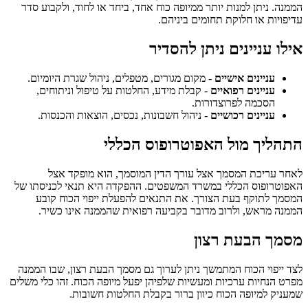
הממנה. ניתן למנות יותר ממיופה כוח אחד, ביחד או לחוד, ולקבוע סדר
עדיפויות או חלוקת תחומים ביניהם.
אילו עניינים ניתן להסדיר
עניינים אישיים
- מקום מגורים, מטפלים, ניהול שגרת היומיום.
עניינים רפואיים
- קבלת מידע, החלטות על טיפול וניתוחים,
הסכמה לפרוצדורות.
עניינים רכושיים
- ניהול חשבונות, נכסים, הוצאות והכנסות.
התהליך מול האפוטרופוס הכללי
לאחר עריכת המסמך אצל עורך הדין המוסמך, הוא מופקד אצל
האפוטרופוס הכללי במשרד המשפטים. ההפקדה היא תנאי לכניסתו של
המסמך לתוקף בעת הצורך. את התנאים להפעלת ייפוי הכוח קובע
הממנה מראש, ולרוב מדובר בקביעה רפואית שהממנה אינו כשיר.
מסמך הבעת רצון
לצד ייפוי הכוח המתמשך ניתן לערוך גם מסמך הבעת רצון, שבו הממנה
מפרט הנחיות ערכיות ומעשיות שלפיהן יפעל מיופה הכוח. זהו כלי משלים
שמעניק למיופה הכוח כיוון ברור בקבלת החלטות חשובות.