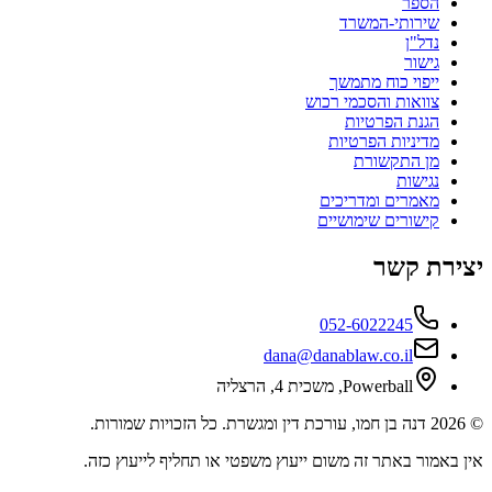
הספר
שירותי-המשרד
נדל"ן
גישור
ייפוי כוח מתמשך
צוואות והסכמי רכוש
הגנת הפרטיות
מדיניות הפרטיות
מן התקשורת
נגישות
מאמרים ומדריכים
קישורים שימושיים
יצירת קשר
052-6022245
dana@danablaw.co.il
Powerball, משכית 4, הרצליה
©
2026
דנה בן חמו, עורכת דין ומגשרת. כל הזכויות שמורות.
אין באמור באתר זה משום ייעוץ משפטי או תחליף לייעוץ כזה.