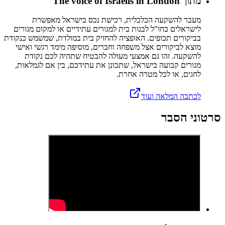
מתוך The voice of Israelis in London
מעבר להשקעה הכלכלית, רכישת נכס בישראל מאפשרת
לישראלים בחו"ל לבנות בית למגורים עתידיים או למקום מגורים
בביקורים תכופים. האופציה להחזיק בית במולדת, שמשמש כנקודת
מוצא לביקורים אצל משפחה וחברים, מוסיפה מימד רגשי ואישי
להשקעה. זהו גם אמצעי מעולה להבטיח שתהיה לכם נקודת
מגורים קבועה בישראל, שתכונן את עתידכם, בין אם לגמלאות,
לחגים, או לכל מטרה אחרת.
לכתבה המלאה ועוד
סרטוני הסבר