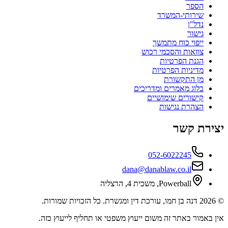
הספר
שירותי-המשרד
נדל"ן
גישור
ייפוי כוח מתמשך
צוואות והסכמי רכוש
הגנת הפרטיות
מדיניות הפרטיות
מן התקשורת
בלוג מאמרים ומדריכים
קישורים שימושיים
הצהרת נגישות
יצירת קשר
052-6022245
dana@danablaw.co.il
Powerball, משכית 4, הרצליה
©
2026
דנה בן חמו, עורכת דין ומגשרת. כל הזכויות שמורות.
אין באמור באתר זה משום ייעוץ משפטי או תחליף לייעוץ כזה.