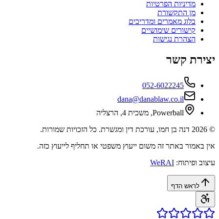
מדיניות הפרטיות
מן התקשורת
בלוג מאמרים ומדריכים
קישורים שימושיים
הצהרת נגישות
יצירת קשר
052-6022245
dana@danablaw.co.il
Powerball, משכית 4, הרצליה
©
2026
דנה בן חמו, עורכת דין ומגשרת. כל הזכויות שמורות.
אין באמור באתר זה משום ייעוץ משפטי או תחליף לייעוץ כזה.
עיצוב ופיתוח:
WeRAI
לראש הדף