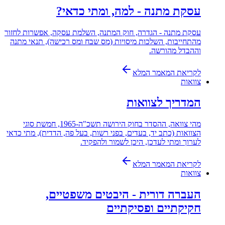
עסקת מתנה - למה, ומתי כדאי?
עסקת מתנה - הגדרה, חוק המתנה, השלמת עסקה, אפשרות לחזור
מהתחייבות, השלכות מיסויות (מס שבח ומס רכישה), תנאי מתנה
וההבדל מהורשה.
לקריאת המאמר המלא
צוואות
המדריך לצוואות
מהי צוואה, ההסדר בחוק הירושה תשכ"ה-1965, חמשת סוגי
הצוואות (כתב יד, בעדים, בפני רשות, בעל פה, הדדית), מתי כדאי
לערוך ומתי לעדכן, היכן לשמור ולהפקיד.
לקריאת המאמר המלא
צוואות
העברה דורית - היבטים משפטיים,
חקיקתיים ופסיקתיים