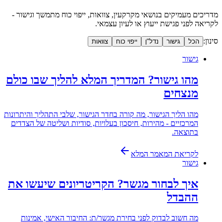
מדריכים מעמיקים בנושאי מקרקעין, צוואות, ייפוי כוח מתמשך וגישור -
לקריאה לפני פגישת ייעוץ או לעיון עצמאי.
סינון:
הכל
גישור
נדל"ן
ייפוי כוח
צוואות
גישור
מהו גישור? המדריך המלא להליך שבו כולם
מנצחים
מהו הליך הגישור, מה קורה בחדר הגישור, שלבי התהליך והיתרונות
המרכזיים - מהירות, חיסכון בעלויות, סודיות ושליטה של הצדדים
בתוצאה.
לקריאת המאמר המלא
גישור
איך לבחור מגשר? הקריטריונים שיעשו את
ההבדל
מה חשוב לבדוק לפני בחירת מגשר/ת: החיבור האישי, אמינות