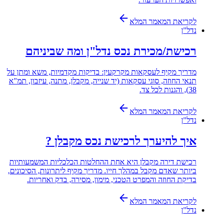
לקריאת המאמר המלא
נדל"ן
רכישת/מכירת נכס נדל"ן ומה שביניהם
מדריך מקיף לעסקאות מקרקעין: בדיקות מקדמיות, משא ומתן על
תנאי החוזה, סוגי עסקאות (יד שנייה, מקבלן, מתנה, עיזבון, תמ"א
38), והגנות לכל צד.
לקריאת המאמר המלא
נדל"ן
איך להיערך לרכישת נכס מקבלן ?
רכישת דירה מקבלן היא אחת ההחלטות הכלכליות המשמעותיות
ביותר שאדם מקבל במהלך חייו. מדריך מקיף ליתרונות, הסיכונים,
בדיקת החוזה והמפרט הטכני, מימון, מסירה, בדק ואחריות.
לקריאת המאמר המלא
נדל"ן